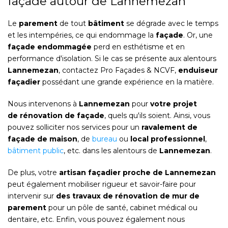
façade autour de Lannemezan
Le
parement
de tout
bâtiment
se dégrade avec le temps
et les intempéries, ce qui endommage la
façade
. Or, une
façade endommagée
perd en esthétisme et en
performance d'isolation. Si le cas se présente aux alentours
Lannemezan
, contactez Pro Façades & NCVF,
enduiseur
façadier
possédant une grande expérience en la matière.
Nous intervenons à
Lannemezan
pour
votre projet
de rénovation de façade
, quels qu'ils soient. Ainsi, vous
pouvez solliciter nos services pour un
ravalement de
façade de maison
, de
bureau
ou
local professionnel
,
bâtiment public
, etc. dans les alentours de
Lannemezan
.
De plus, votre
artisan façadier proche de Lannemezan
peut également mobiliser rigueur et savoir-faire pour
intervenir sur
des travaux de rénovation de mur de
parement
pour un pôle de santé, cabinet médical ou
dentaire, etc. Enfin, vous pouvez également nous